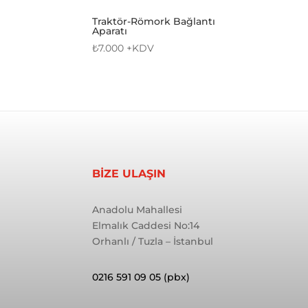
Traktör-Römork Bağlantı
Aparatı
₺
7.000
+KDV
BİZE ULAŞIN
Anadolu Mahallesi
Elmalık Caddesi No:14
Orhanlı / Tuzla – İstanbul
0216 591 09 05 (pbx)