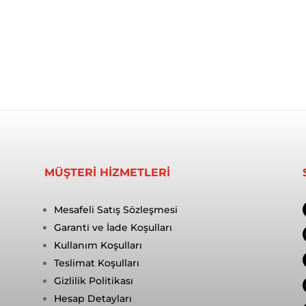
MÜŞTERİ HİZMETLERİ
Mesafeli Satış Sözleşmesi
Garanti ve İade Koşulları
Kullanım Koşulları
Teslimat Koşulları
Gizlilik Politikası
Hesap Detayları