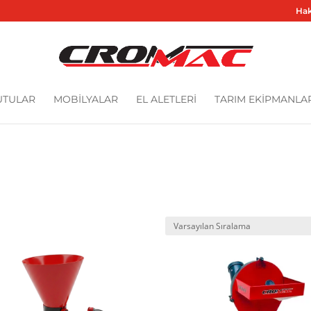
Hak
UTULAR
MOBİLYALAR
EL ALETLERİ
TARIM EKİPMANLAR