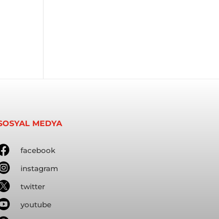
SOSYAL MEDYA

facebook

instagram

twitter

youtube