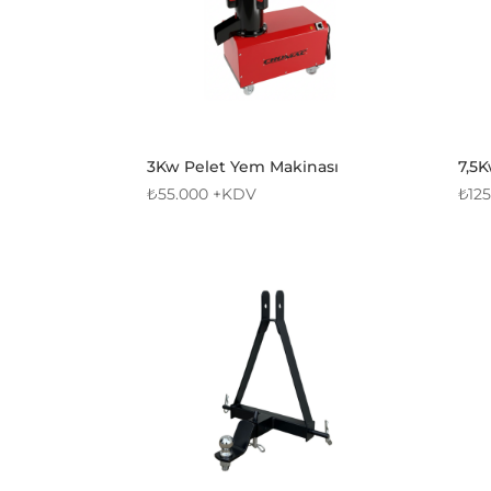
3Kw Pelet Yem Makinası
7,5
₺
55.000
+KDV
₺
12