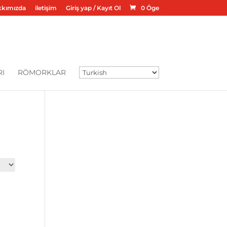
kımızda
iletişim
Giriş yap / Kayıt Ol
0 Öge
I
RÖMORKLAR